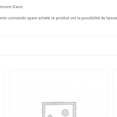
FHD
 encore d’avis.
137BDL9115
ients connectés ayant acheté ce produit ont la possibilité de laisse