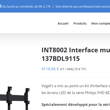
5
du lundi au vendredi, de 9h à 17h
|
Site réservé aux professionnels excl
Accueil
Produits
Mon compt
INT8002 Interface mur
137BDL9115
4118,96
€
HT /
4942,75
€
TTC
Vogel’s a mis au point un kit d’interfac
les écrans LED de la série Philips FHD B
Spécialement développé pour la séri