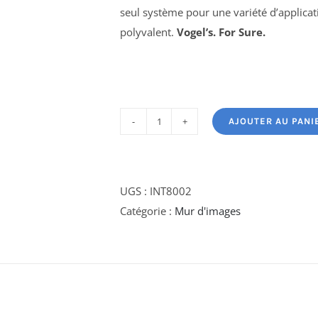
seul système pour une variété d’applicatio
polyvalent.
Vogel’s. For Sure.
AJOUTER AU PANI
quantité
de
INT8002
Interface
UGS :
INT8002
mur
Catégorie :
Mur d'images
à
LED
pour
la
Philips