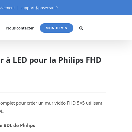
usivement
|
support@posecran.fr
e
Nous contacter
MON DEVIS
 à LED pour la Philips FHD
e complet pour créer un mur vidéo FHD 5×5 utilisant
DL.
e BDL de Philips