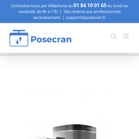
Passer
01 84 19 01 65
Contactez-nous par téléphone au
du lundi au
vendredi, de 9h à 17h
|
Site réservé aux professionnels
au
exclusivement
|
support@posecran.fr
contenu