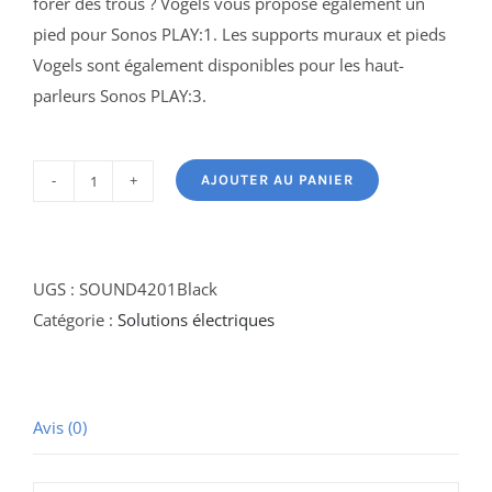
forer des trous ? Vogels vous propose également un
pied pour Sonos PLAY:1. Les supports muraux et pieds
Vogels sont également disponibles pour les haut-
parleurs Sonos PLAY:3.
AJOUTER AU PANIER
quantité
de
SOUND
4201
UGS :
SOUND4201Black
-
Catégorie :
Solutions électriques
Support
mural
pour
Avis (0)
Sonos
PLAY:1