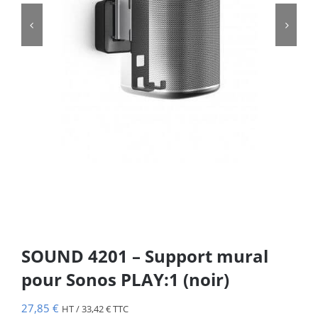


SOUND 4201 – Support mural
pour Sonos PLAY:1 (noir)
27,85
€
HT /
33,42
€
TTC