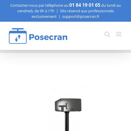
Passer
01 84 19 01 65
Contactez-nous par téléphone au
du lundi au
vendredi, de 9h à 17h
|
Site réservé aux professionnels
au
exclusivement
|
support@posecran.fr
contenu