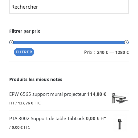
Filtrer par prix
Prix :
—
240 €
1280 €
FILTRER
Produits les mieux notés
EPW 6565 support mural projecteur
114,80
€
HT /
137,76
€
TTC
PTA 3002 Support de table TabLock
0,00
€
HT
/
0,00
€
TTC