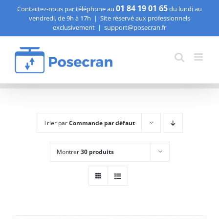
Passer
01 84 19 01 65
Contactez-nous par téléphone au
du lundi au
vendredi, de 9h à 17h
|
Site réservé aux professionnels
au
exclusivement
|
support@posecran.fr
contenu
Trier par
Commande par défaut
Montrer
30 produits