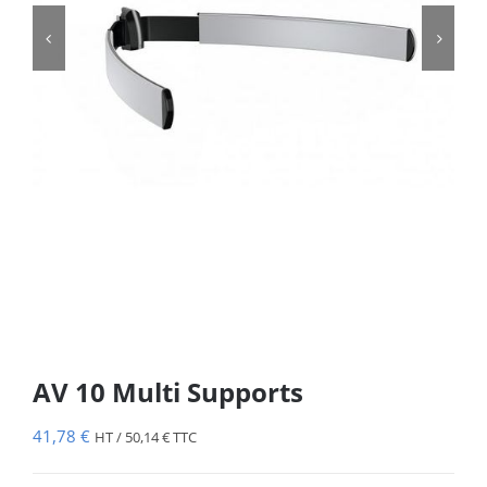


AV 10 Multi Supports
41,78
€
HT /
50,14
€
TTC