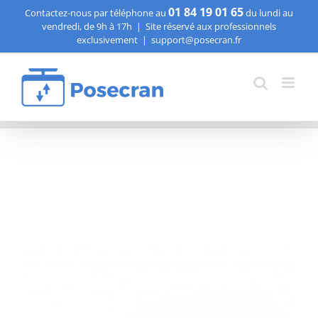
Passer
01 84 19 01 65
Contactez-nous par téléphone au
du lundi au
vendredi, de 9h à 17h
|
Site réservé aux professionnels
au
exclusivement
|
support@posecran.fr
contenu