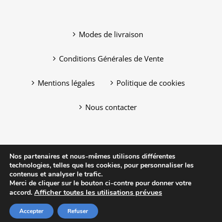
Modes de livraison
Conditions Générales de Vente
Mentions légales
Politique de cookies
Nous contacter
Nos partenaires et nous-mêmes utilisons différentes
technologies, telles que les cookies, pour personnaliser les
contenus et analyser le trafic.
Merci de cliquer sur le bouton ci-contre pour donner votre
Afficher toutes les utilisations prévues
accord.
Copyright © 2012-2019 Posecran by Clicface | 20, avenue
de la Gare - 92330 Sceaux | Tous droits réservés
Accepter
Refuser