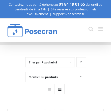
Passer
01 84 19 01 65
Contactez-nous par téléphone au
du lundi au
vendredi, de 9h à 17h
|
Site réservé aux professionnels
au
exclusivement
|
support@posecran.fr
contenu
Trier par
Popularité
Montrer
30 produits