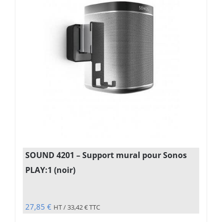
SOUND 4201 – Support mural pour Sonos
PLAY:1 (noir)
27,85
€
HT /
33,42
€
TTC