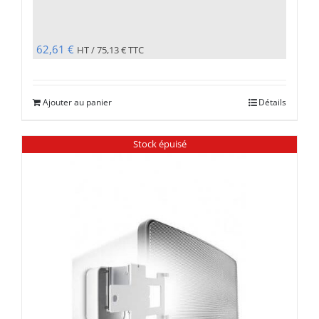
62,61
€
HT /
75,13
€
TTC
Ajouter au panier
Détails
Stock épuisé